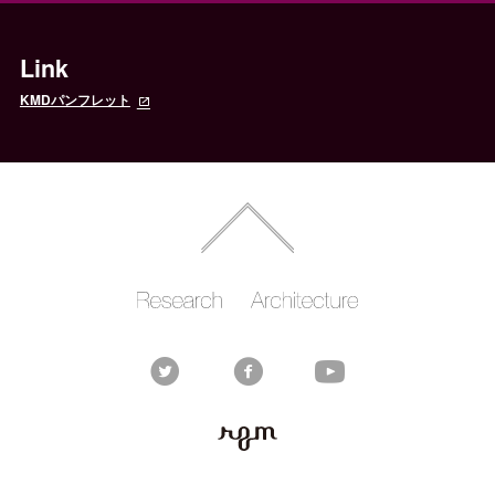
Link
KMDパンフレット
Rhizomatiks
Rhizomatiks
RESEARCH
ARCHITECTURE