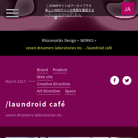
このWebサイトはアーカイブです
新しいWebサイトの情報を確認する
WORKS
Rhizomatiks Design
WORKS
seven dreamers laboratories inc. - /laundroid café
NEWS
MEDIA
Brand
Product
Web site
March 2017
Creative Direction
ABOUT
Art Direction
Space
/laundroid café
Research
seven dreamers laboratories inc.
Architecture