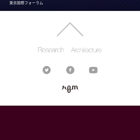
東京国際フォーラム
Rhizomatiks
Rhizomatiks
RESEARCH
ARCHITECTURE