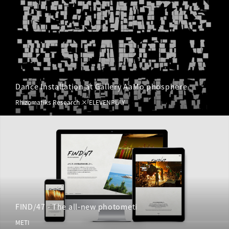
Dance Installation at Gallery AaMo phosphere
Rhizomatiks Research × ELEVENPLAY
FIND/47 - The all-new photometi
METI