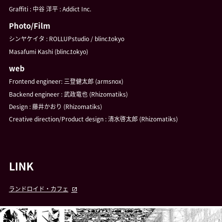
Graffiti : 中谷 洋平 : Addict Inc.
Photo/Film
シンヤケイタ : ROLLUPstudio / blinc.tokyo
Masafumi Kashi (blinc.tokyo)
web
Frontend engineer: 三登健太郎 (armsnox)
Backend engineer : 武政竜也 (Rhizomatiks)
Design : 藤井かおり (Rhizomatiks)
Creative direction/Product design : 清水啓太郎 (Rhizomatiks)
LINK
ランドロイド・カフェ