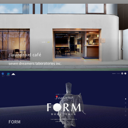
/laundroid café
seven dreamers laboratories inc.
FORM